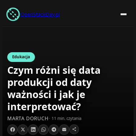
Przejdź
do
OpenStackDay.pl
treści
Edukacja
Czym różni się data
produkcji od daty
ważności i jak je
interpretować?
MARTA DORUCH
11 min. czytania