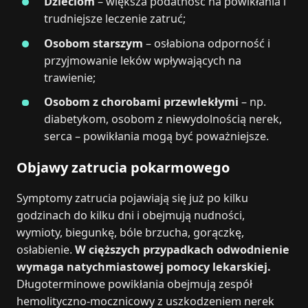
Dzieciom
– większa podatność na powikłania i
trudniejsze leczenie zatruć;
Osobom starszym
– osłabiona odporność i
przyjmowanie leków wpływających na
trawienie;
Osobom z chorobami przewlekłymi
– np.
diabetykom, osobom z niewydolnością nerek,
serca – powikłania mogą być poważniejsze.
Objawy zatrucia pokarmowego
Symptomy zatrucia pojawiają się już po kilku
godzinach do kilku dni i obejmują nudności,
wymioty, biegunkę, bóle brzucha, gorączkę,
osłabienie.
W cięższych przypadkach odwodnienie
wymaga natychmiastowej pomocy lekarskiej.
Długoterminowe powikłania obejmują zespół
hemolityczno-mocznicowy z uszkodzeniem nerek