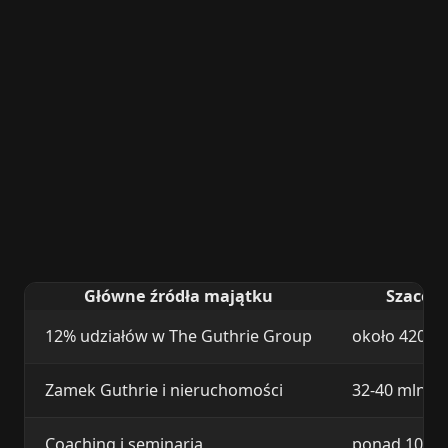
Główne źródła majątku
Szacow
12% udziałów w The Guthrie Group
około 420 m
Zamek Guthrie i nieruchomości
32-40 mln U
Coaching i seminaria
ponad 10 ml