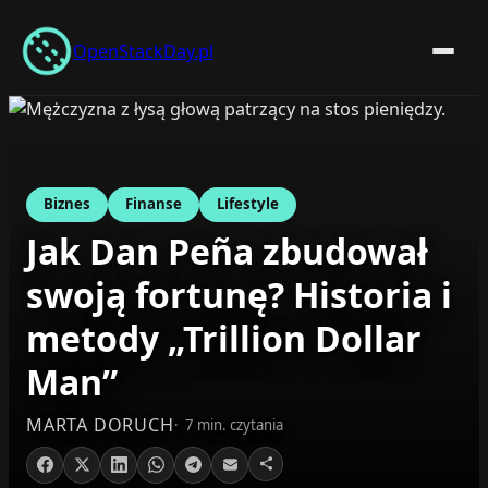
Przejdź
do
OpenStackDay.pl
treści
Biznes
Finanse
Lifestyle
Jak Dan Peña zbudował
swoją fortunę? Historia i
metody „Trillion Dollar
Man”
MARTA DORUCH
7 min. czytania