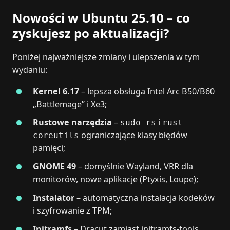
Nowości w Ubuntu 25.10 – co
zyskujesz po aktualizacji?
Poniżej najważniejsze zmiany i ulepszenia w tym
wydaniu:
Kernel 6.17
– lepsza obsługa Intel Arc B50/B60
„Battlemage” i Xe3;
Rustowe narzędzia
–
i
sudo-rs
rust-
ograniczające klasy błędów
coreutils
pamięci;
GNOME 49
– domyślnie Wayland, VRR dla
monitorów, nowe aplikacje (Ptyxis, Loupe);
Instalator
– automatyczna instalacja kodeków
i szyfrowanie z TPM;
Initramfs
– Dracut zamiast initramfs-tools.