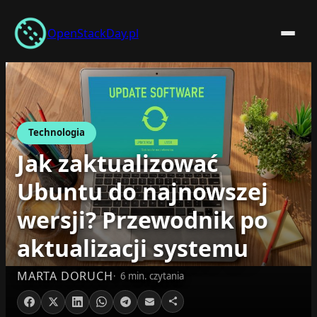
Przejdź
do
OpenStackDay.pl
treści
Technologia
Jak zaktualizować
Ubuntu do najnowszej
wersji? Przewodnik po
aktualizacji systemu
MARTA DORUCH
6 min. czytania