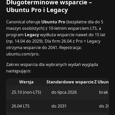
Długoterminowe wsparcie –
Ubuntu Pro i Legacy
Canonical oferuje
Ubuntu Pro
(bezpłatne dla do 5
maszyn osobistych) z 10‑letnim wsparciem LTS, a
program
Legacy
wydłuża wsparcie nawet do 15 lat
(np. 14.04 do 2029). Dla firm 26.04 z Pro + Legacy
otrzyma wsparcie do 2041. Rejestracja:
ubuntu.com/pro.
Zakres wsparcia dla wybranych wydań wygląda
następująco:
Wersja
Standardowe wsparcie
Z Ubuntu 
25.10 (non‑LTS)
do lipca 2026
brak (n
26.04 LTS
do 2031
do 2041