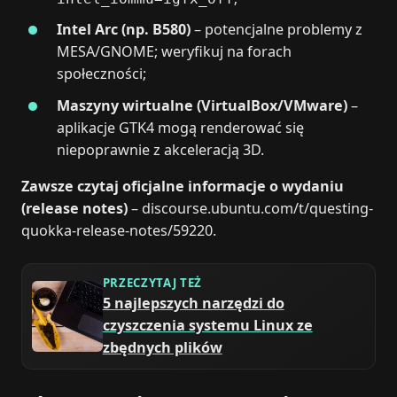
Intel Arc (np. B580)
– potencjalne problemy z
MESA/GNOME; weryfikuj na forach
społeczności;
Maszyny wirtualne (VirtualBox/VMware)
–
aplikacje GTK4 mogą renderować się
niepoprawnie z akceleracją 3D.
Zawsze czytaj oficjalne informacje o wydaniu
(release notes)
– discourse.ubuntu.com/t/questing-
quokka-release-notes/59220.
PRZECZYTAJ TEŻ
5 najlepszych narzędzi do
czyszczenia systemu Linux ze
zbędnych plików