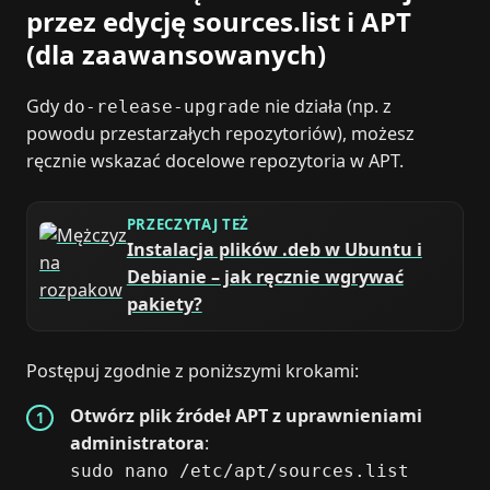
przez edycję sources.list i APT
(dla zaawansowanych)
Gdy
nie działa (np. z
do-release-upgrade
powodu przestarzałych repozytoriów), możesz
ręcznie wskazać docelowe repozytoria w APT.
PRZECZYTAJ TEŻ
Instalacja plików .deb w Ubuntu i
Debianie – jak ręcznie wgrywać
pakiety?
Postępuj zgodnie z poniższymi krokami:
Otwórz plik źródeł APT z uprawnieniami
administratora
:
sudo nano /etc/apt/sources.list