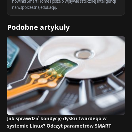
nowinki Smart Home i pisze o wpływie sztucznej inteligencji
na współczesną edukację.
Podobne artykuły
Jak sprawdzić kondycję dysku twardego w
systemie Linux? Odczyt parametrów SMART