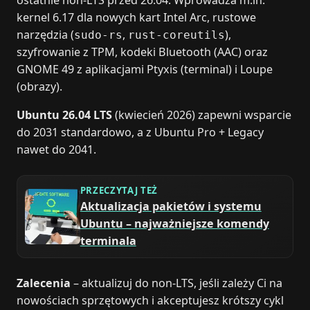
ostatnie non‑LTS przed 26.04. Wprowadza m.in.
kernel 6.17 dla nowych kart Intel Arc, rustowe
narzędzia (
,
),
sudo-rs
rust-coreutils
szyfrowanie z TPM, kodeki Bluetooth (AAC) oraz
GNOME 49 z aplikacjami Ptyxis (terminal) i Loupe
(obrazy).
Ubuntu 26.04 LTS
(kwiecień 2026) zapewni wsparcie
do 2031 standardowo, a z Ubuntu Pro + Legacy
nawet do 2041.
PRZECZYTAJ TEŻ
Aktualizacja pakietów i systemu
Ubuntu – najważniejsze komendy
terminala
Zalecenia
– aktualizuj do non‑LTS, jeśli zależy Ci na
nowościach sprzętowych i akceptujesz krótszy cykl