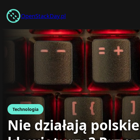
Przejdź
do
OpenStackDay.pl
treści
Technologia
Nie działają polski