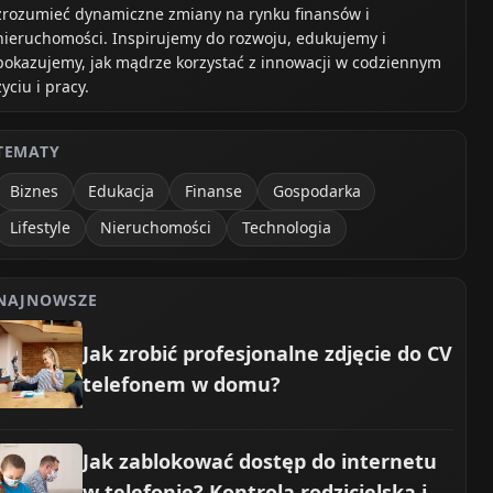
zrozumieć dynamiczne zmiany na rynku finansów i
nieruchomości. Inspirujemy do rozwoju, edukujemy i
pokazujemy, jak mądrze korzystać z innowacji w codziennym
życiu i pracy.
TEMATY
Biznes
Edukacja
Finanse
Gospodarka
Lifestyle
Nieruchomości
Technologia
NAJNOWSZE
Jak zrobić profesjonalne zdjęcie do CV
telefonem w domu?
Jak zablokować dostęp do internetu
w telefonie? Kontrola rodzicielska i