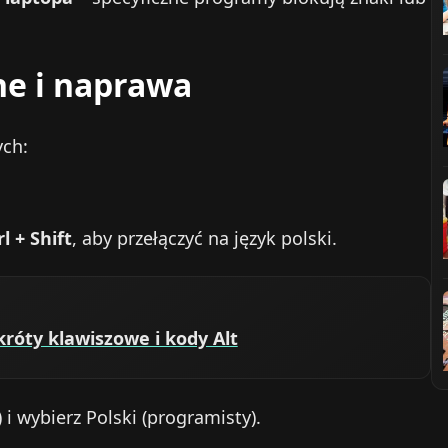
ne i naprawa
ych:
rl + Shift
, aby przełączyć na język polski.
króty klawiszowe i kody Alt
) i wybierz Polski (programisty).