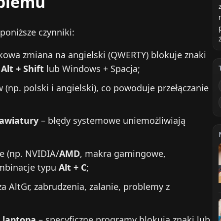
oblemu
poniższe czynniki:
kowa zmiana na angielski (QWERTY) blokuje znaki
,
Alt + Shift
lub Windows + Spacja;
(np. polski i angielski), co powoduje przełączanie
lawiatury
– błędy systemowe uniemożliwiają
e (np. NVIDIA/
AMD
, makra gamingowe,
ombinacje typu
Alt + C
;
za AltGr, zabrudzenia, zalanie, problemy z
d laptopa
– specyficzne programy blokują znaki lub