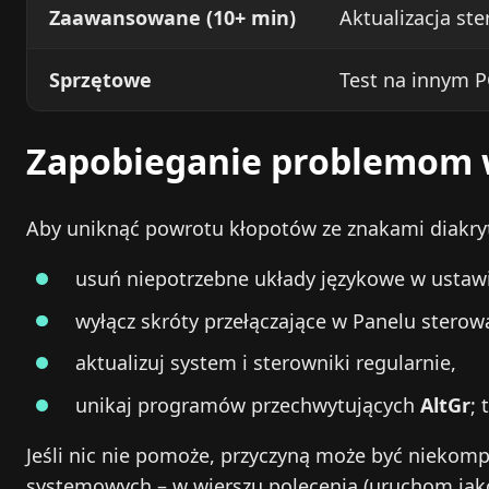
Zaawansowane (10+ min)
Aktualizacja st
Sprzętowe
Test na innym P
Zapobieganie problemom w
Aby uniknąć powrotu kłopotów ze znakami diakryty
usuń niepotrzebne układy językowe w ustaw
wyłącz skróty przełączające w Panelu sterowa
aktualizuj system i sterowniki regularnie,
unikaj programów przechwytujących
AltGr
; 
Jeśli nic nie pomoże, przyczyną może być niekomp
systemowych – w wierszu polecenia (uruchom jak