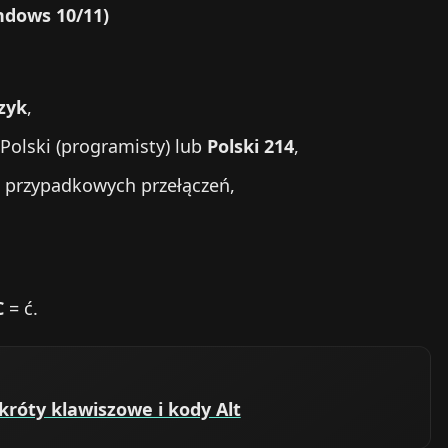
ndows 10/11)
ęzyk
,
d Polski (programisty) lub
Polski 214
,
ć przypadkowych przełączeń,
C
= ć.
króty klawiszowe i kody Alt