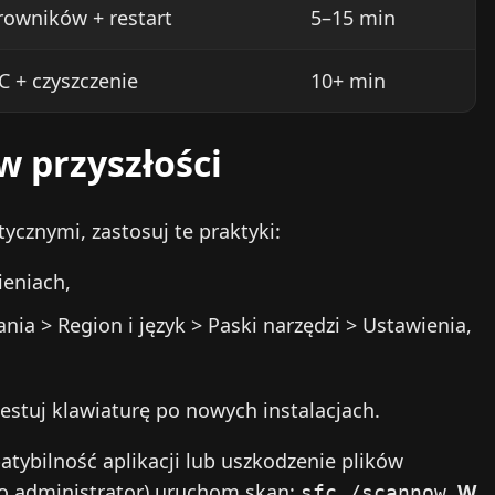
erowników + restart
5–15 min
S
C + czyszczenie
10+ min
N
 przyszłości
cznymi, zastosuj te praktyki:
ieniach,
nia > Region i język > Paski narzędzi > Ustawienia,
testuj klawiaturę po nowych instalacjach.
atybilność aplikacji lub uszkodzenie plików
o administrator) uruchom skan:
.
W
sfc /scannow