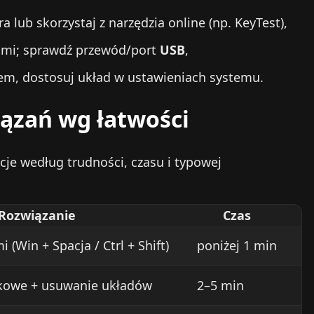
lub skorzystaj z narzędzia online (np. KeyTest),
nimi; sprawdź przewód/port
USB
,
dem, dostosuj układ w ustawieniach systemu.
ązań wg łatwości
je według trudności, czasu i typowej
Rozwiązanie
Czas
 (Win + Spacja / Ctrl + Shift)
poniżej 1 min
W
ykowe + usuwanie układów
2–5 min
B