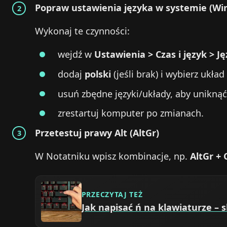
Popraw ustawienia języka w systemie (Wi
Wykonaj te czynności:
wejdź w
Ustawienia > Czas i język > J
dodaj
polski
(jeśli brak) i wybierz ukła
usuń zbędne języki/układy, aby unikną
zrestartuj komputer po zmianach.
Przetestuj prawy Alt (AltGr)
W Notatniku wpisz kombinacje, np.
AltGr + 
PRZECZYTAJ TEŻ
Jak napisać ń na klawiaturze – s