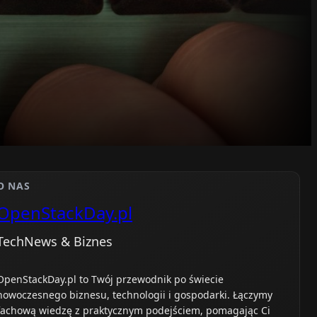
O NAS
OpenStackDay.pl
TechNews & Biznes
OpenStackDay.pl to Twój przewodnik po świecie
nowoczesnego biznesu, technologii i gospodarki. Łączymy
fachową wiedzę z praktycznym podejściem, pomagając Ci