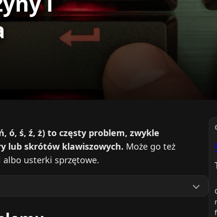
yny i
a
, ó, ś, ź, ż) to częsty problem, zwykle
ry lub skrótów klawiszowych.
Może go też
albo usterki sprzętowe.