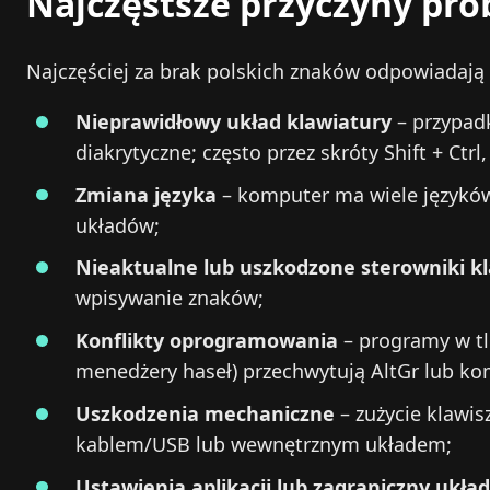
Najczęstsze przyczyny pr
Najczęściej za brak polskich znaków odpowiadają 
Nieprawidłowy układ klawiatury
– przypad
diakrytyczne; często przez skróty Shift + Ctrl
Zmiana języka
– komputer ma wiele języków 
układów;
Nieaktualne lub uszkodzone sterowniki k
wpisywanie znaków;
Konflikty oprogramowania
– programy w tl
menedżery haseł) przechwytują AltGr lub k
Uszkodzenia mechaniczne
– zużycie klawis
kablem/USB lub wewnętrznym układem;
Ustawienia aplikacji lub zagraniczny ukła