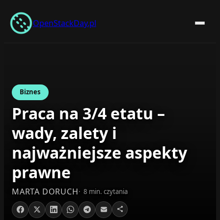
Przejdź
do
OpenStackDay.pl
treści
Biznes
Praca na 3/4 etatu –
wady, zalety i
najważniejsze aspekty
prawne
MARTA DORUCH
8 min. czytania