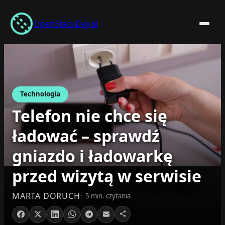
Przejdź
do
OpenStackDay.pl
treści
Technologia
Telefon nie chce się
ładować – sprawdź
gniazdo i ładowarkę
przed wizytą w serwisie
MARTA DORUCH
5 min. czytania