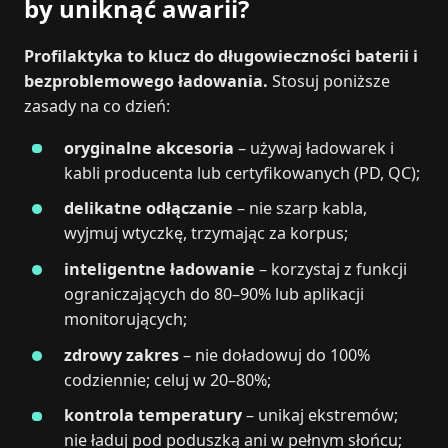
by uniknąć awarii?
Profilaktyka to klucz do długowieczności baterii i
bezproblemowego ładowania.
Stosuj poniższe
zasady na co dzień:
oryginalne akcesoria
– używaj ładowarek i
kabli producenta lub certyfikowanych (PD, QC);
delikatne odłączanie
– nie szarp kabla,
wyjmuj wtyczkę, trzymając za korpus;
inteligentne ładowanie
– korzystaj z funkcji
ograniczających do 80–90% lub aplikacji
monitorujących;
zdrowy zakres
– nie doładowuj do 100%
codziennie; celuj w 20–80%;
kontrola temperatury
– unikaj ekstremów;
nie ładuj pod poduszką ani w pełnym słońcu;