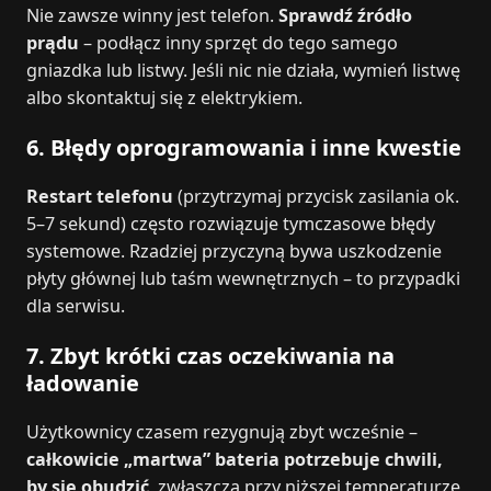
Nie zawsze winny jest telefon.
Sprawdź źródło
prądu
– podłącz inny sprzęt do tego samego
gniazdka lub listwy. Jeśli nic nie działa, wymień listwę
albo skontaktuj się z elektrykiem.
6. Błędy oprogramowania i inne kwestie
Restart telefonu
(przytrzymaj przycisk zasilania ok.
5–7 sekund) często rozwiązuje tymczasowe błędy
systemowe. Rzadziej przyczyną bywa uszkodzenie
płyty głównej lub taśm wewnętrznych – to przypadki
dla serwisu.
7. Zbyt krótki czas oczekiwania na
ładowanie
Użytkownicy czasem rezygnują zbyt wcześnie –
całkowicie „martwa” bateria potrzebuje chwili,
by się obudzić
, zwłaszcza przy niższej temperaturze