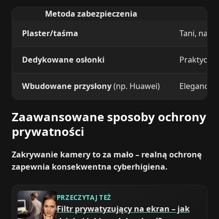
Metoda zabezpieczenia
Plaster/taśma
Tani, nat
Dedykowane osłonki
Praktyczne
Wbudowane przysłony
(np. Huawei)
Eleganckie
Zaawansowane sposoby ochrony
prywatności
Zakrywanie kamery to za mało – realną ochronę
zapewnia konsekwentna cyberhigiena.
PRZECZYTAJ TEŻ
Filtr prywatyzujący na ekran – jak