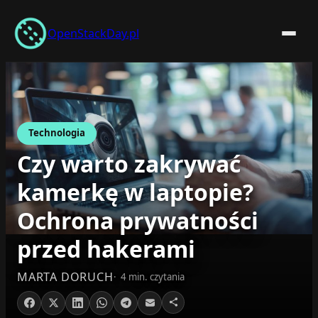
Przejdź
do
OpenStackDay.pl
treści
Technologia
Czy warto zakrywać
kamerkę w laptopie?
Ochrona prywatności
przed hakerami
MARTA DORUCH
4 min. czytania