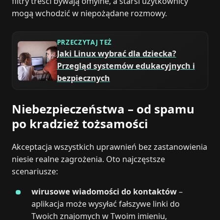
filtry treści bywają omylne, a starsi użytkownicy
mogą wchodzić w niepożądane rozmowy.
PRZECZYTAJ TEŻ
Jaki Linux wybrać dla dziecka?
Przegląd systemów edukacyjnych i
bezpiecznych
Niebezpieczeństwa – od spamu
po kradzież tożsamości
Akceptacja wszystkich uprawnień bez zastanowienia
niesie realne zagrożenia. Oto najczęstsze
scenariusze:
wirusowe wiadomości do kontaktów
–
aplikacja może wysyłać fałszywe linki do
Twoich znajomych w Twoim imieniu,