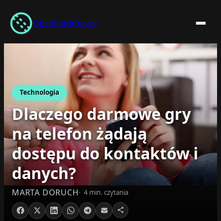
Przejdź
do
OpenStackDay.pl
treści
Technologia
Dlaczego darmowe gry
na telefon żądają
dostępu do kontaktów i
danych?
MARTA DORUCH
4 min. czytania