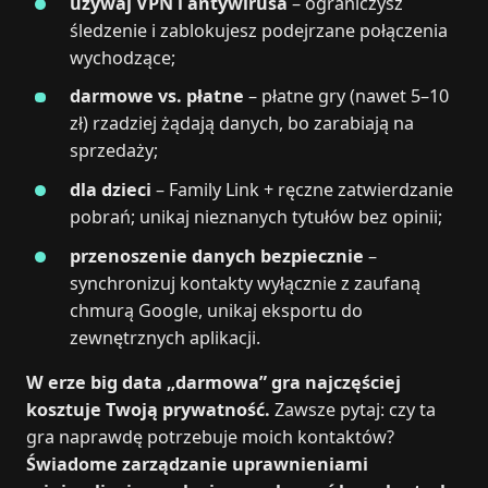
używaj VPN i antywirusa
– ograniczysz
śledzenie i zablokujesz podejrzane połączenia
wychodzące;
darmowe vs. płatne
– płatne gry (nawet 5–10
zł) rzadziej żądają danych, bo zarabiają na
sprzedaży;
dla dzieci
– Family Link + ręczne zatwierdzanie
pobrań; unikaj nieznanych tytułów bez opinii;
przenoszenie danych bezpiecznie
–
synchronizuj kontakty wyłącznie z zaufaną
chmurą Google, unikaj eksportu do
zewnętrznych aplikacji.
W erze big data „darmowa” gra najczęściej
kosztuje Twoją prywatność.
Zawsze pytaj: czy ta
gra naprawdę potrzebuje moich kontaktów?
Świadome zarządzanie uprawnieniami