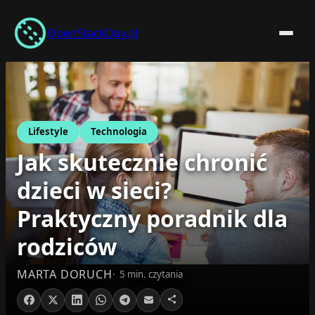
Przejdź
do
OpenStackDay.pl
treści
Lifestyle
Technologia
Jak skutecznie chronić
dzieci w sieci?
Praktyczny poradnik dla
rodziców
MARTA DORUCH
5 min. czytania