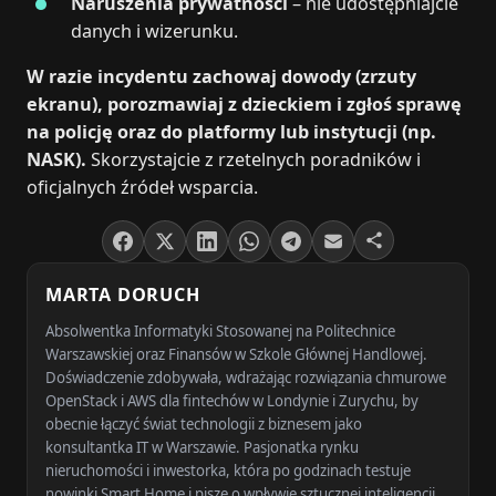
Naruszenia prywatności
– nie udostępniajcie
danych i wizerunku.
W razie incydentu zachowaj dowody (zrzuty
ekranu), porozmawiaj z dzieckiem i zgłoś sprawę
na policję oraz do platformy lub instytucji (np.
NASK).
Skorzystajcie z rzetelnych poradników i
oficjalnych źródeł wsparcia.
MARTA DORUCH
Absolwentka Informatyki Stosowanej na Politechnice
Warszawskiej oraz Finansów w Szkole Głównej Handlowej.
Doświadczenie zdobywała, wdrażając rozwiązania chmurowe
OpenStack i AWS dla fintechów w Londynie i Zurychu, by
obecnie łączyć świat technologii z biznesem jako
konsultantka IT w Warszawie. Pasjonatka rynku
nieruchomości i inwestorka, która po godzinach testuje
nowinki Smart Home i pisze o wpływie sztucznej inteligencji