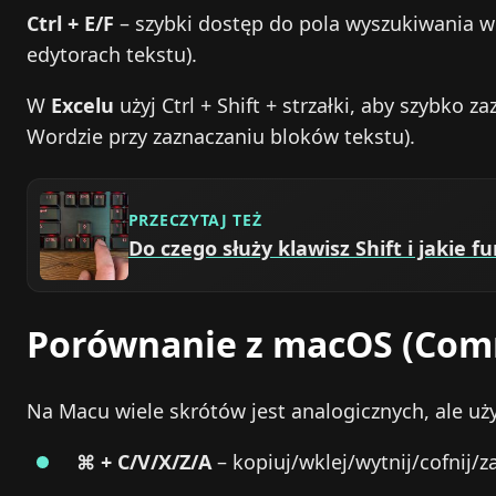
Ctrl + E/F
– szybki dostęp do pola wyszukiwania w 
edytorach tekstu).
W
Excelu
użyj Ctrl + Shift + strzałki, aby szybko 
Wordzie przy zaznaczaniu bloków tekstu).
PRZECZYTAJ TEŻ
Do czego służy klawisz Shift i jakie f
Porównanie z macOS (Comm
Na Macu wiele skrótów jest analogicznych, ale uż
⌘ + C/V/X/Z/A
– kopiuj/wklej/wytnij/cofnij/z