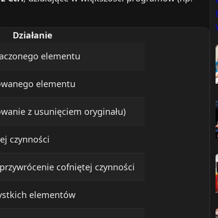
Działanie
naczonego elementu
iowanego elementu
wanie z usunięciem oryginału)
iej czynności
przywrócenie cofniętej czynności
ystkich elementów