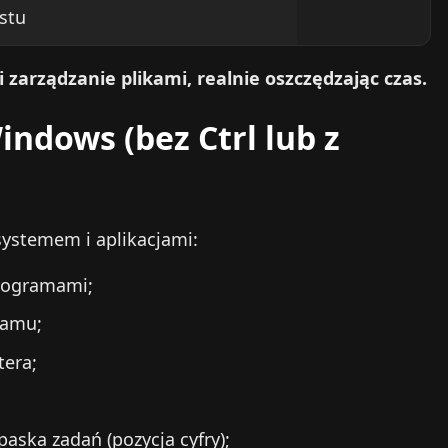
stu
i zarządzanie plikami, realnie oszczędzając czas.
ndows (bez Ctrl lub z
systemem i aplikacjami:
programami;
ramu;
era;
;
 paska zadań (pozycja cyfry);