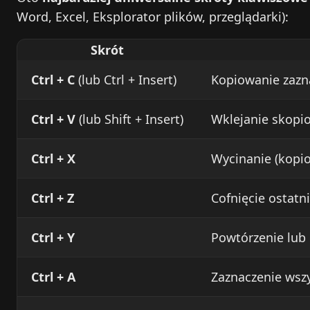
Word, Excel, Eksplorator plików, przeglądarki):
Skrót
Ctrl + C
(lub Ctrl + Insert)
Kopiowanie zaz
Ctrl + V
(lub Shift + Insert)
Wklejanie skop
Ctrl + X
Wycinanie (kopio
Ctrl + Z
Cofnięcie ostatn
Ctrl + Y
Powtórzenie lub 
Ctrl + A
Zaznaczenie wsz