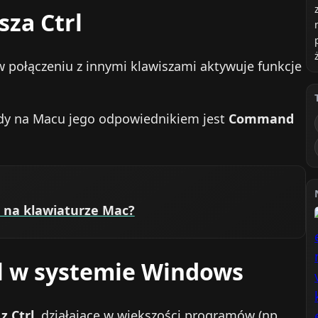
za Ctrl
w połączeniu z innymi klawiszami aktywuje funkcje
dy na Macu jego odpowiednikiem jest
Command
 na klawiaturze Mac?
rl w systemie Windows
z Ctrl
, działające w większości programów (np.