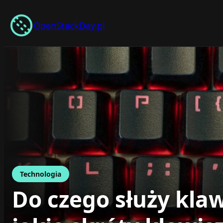
Przejdź
do
OpenStackDay.pl
treści
Technologia
Do czego służy klawi