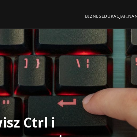
BIZNES
EDUKACJA
FINA
sz Ctrl i