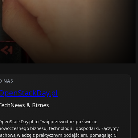
O NAS
OpenStackDay.pl
TechNews & Biznes
OpenStackDay.pl to Twój przewodnik po świecie
nowoczesnego biznesu, technologii i gospodarki. Łączymy
fachową wiedzę z praktycznym podejściem, pomagając Ci