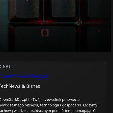
O NAS
OpenStackDay.pl
TechNews & Biznes
OpenStackDay.pl to Twój przewodnik po świecie
nowoczesnego biznesu, technologii i gospodarki. Łączymy
fachową wiedzę z praktycznym podejściem, pomagając Ci