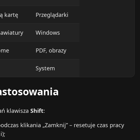
ą kartę
Przeglądarki
lawiatury
Windows
iome
PDF, obrazy
System
zastosowania
ań klawisza
Shift
:
podczas klikania „Zamknij” – resetuje czas pracy
i);