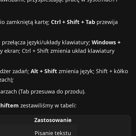
tnio zamkniętą kartę;
Ctrl + Shift + Tab
przewija
 przełącza języki/układy klawiatury;
Windows +
 ekran; Ctrl + Shift zmienia układ klawiatury
edżer zadań;
Alt + Shift
zmienia język; Shift + kółko
zach);
larzach (Tab przesuwa do przodu).
Shiftem
zestawiliśmy w tabeli:
Zastosowanie
Pisanie tekstu