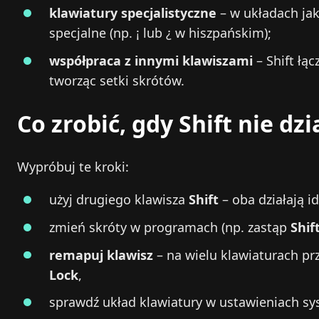
klawiatury specjalistyczne
– w układach jak
specjalne (np. ¡ lub ¿ w hiszpańskim);
współpraca z innymi klawiszami
– Shift łą
tworząc setki skrótów.
Co zrobić, gdy Shift nie dzi
Wypróbuj te kroki:
użyj drugiego klawisza
Shift
– oba działają i
zmień skróty w programach (np. zastąp
Shif
remapuj klawisz
– na wielu klawiaturach prz
Lock
,
sprawdź układ klawiatury w ustawieniach s