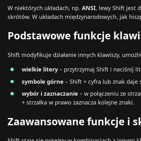
W niektórych układach, np.
ANSI
, lewy Shift jest 
skrótów. W układach międzynarodowych, jak hiszp
Podstawowe funkcje klawis
Shift modyfikuje działanie innych klawiszy, umożl
wielkie litery
– przytrzymaj Shift i naciśnij li
symbole górne
– Shift + cyfra lub znak daje
wybór i zaznaczanie
– w połączeniu ze strza
+ strzałka w prawo zaznacza kolejne znaki.
Zaawansowane funkcje i sk
Shift staje się potężny w kombinacjach z innymi k