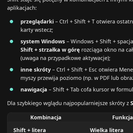
aplikacjach:
przeglądarki
– Ctrl + Shift + T otwiera osta
karty wstecz;
system Windows
– Windows + Shift + spacja
Shift + strzałka w górę
rozciąga okno na cały
(uwaga na przypadkowe aktywacje);
inne skróty
– Ctrl + Shift + Esc otwiera Men
myszy przewija poziomo (np. w PDF lub obra
nawigacja
– Shift + Tab cofa kursor w formu
Dla szybkiego wglądu najpopularniejsze skróty z
Kombinacja
Funkcja
Shift + litera
Wielka litera