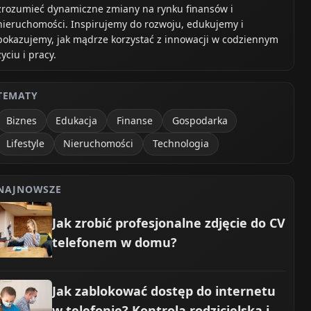
zrozumieć dynamiczne zmiany na rynku finansów i
nieruchomości. Inspirujemy do rozwoju, edukujemy i
pokazujemy, jak mądrze korzystać z innowacji w codziennym
życiu i pracy.
TEMATY
Biznes
Edukacja
Finanse
Gospodarka
Lifestyle
Nieruchomości
Technologia
NAJNOWSZE
Jak zrobić profesjonalne zdjęcie do CV
telefonem w domu?
Jak zablokować dostęp do internetu
w telefonie? Kontrola rodzicielska i