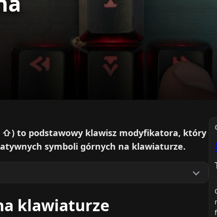
 na
rę ⇧) to podstawowy klawisz modyfikatora, który
rnatywnych symboli górnych na klawiaturze.
 na klawiaturze