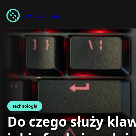
Przejdź
do
OpenStackDay.pl
treści
Technologia
Do czego służy klawi