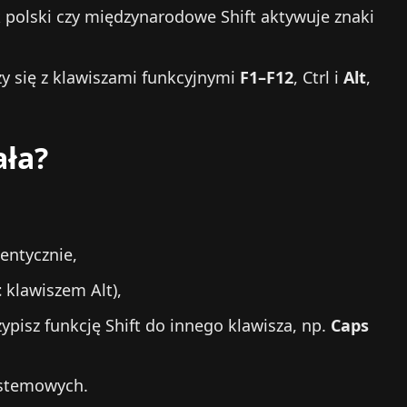
 polski czy międzynarodowe Shift aktywuje znaki
czy się z klawiszami funkcyjnymi
F1–F12
, Ctrl i
Alt
,
ała?
dentycznie,
t
klawiszem Alt),
ypisz funkcję Shift do innego klawisza, np.
Caps
ystemowych.