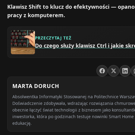
Klawisz Shift to klucz do efektywności — opano
pracy z komputerem.
PRZECZYTAJ TEŻ
Do czego służy klawisz Ctrl i jakie s
MARTA DORUCH
Absolwentka Informatyki Stosowanej na Politechnice Warsza
Doświadczenie zdobywała, wdrażając rozwiązania chmurowe 
obecnie łączyć świat technologii z biznesem jako konsultant
inwestorka, która po godzinach testuje nowinki Smart Home i
edukację.