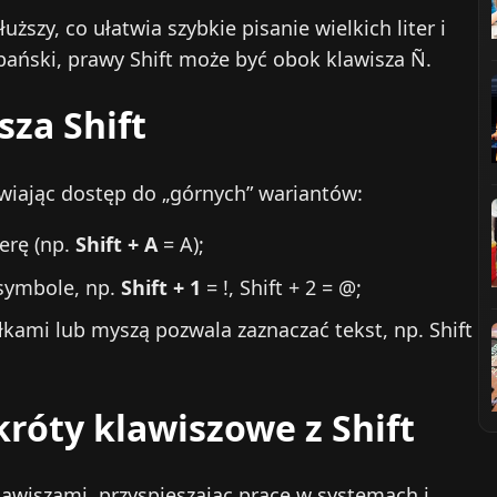
dłuższy, co ułatwia szybkie pisanie wielkich liter i
ański, prawy Shift może być obok klawisza Ñ.
za Shift
iwiając dostęp do „górnych” wariantów:
terę (np.
Shift + A
= A);
 symbole, np.
Shift + 1
= !, Shift + 2 = @;
łkami lub myszą pozwala zaznaczać tekst, np. Shift
róty klawiszowe z Shift
lawiszami, przyspieszając pracę w systemach i