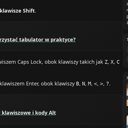
klawisze Shift
.
orzystać tabulator w praktyce?
lawiszem Caps Lock, obok klawiszy takich jak
,
,
Z
X
C
 klawiszem Enter, obok klawiszy
,
,
,
,
,
.
B
N
M
<
>
?
 klawiszowe i kody Alt