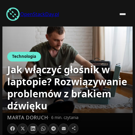
Przejdź
do
OpenStackDay.pl
treści
Technologia
Jak włączyć głośnik w
laptopie? Rozwiązywanie
problemów z brakiem
dźwięku
MARTA DORUCH
6 min. czytania