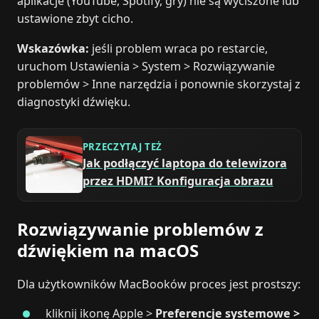
aplikacje (YouTube, Spotify, gry) nie są wyciszone lub
ustawione zbyt cicho.
Wskazówka:
jeśli problem wraca po restarcie,
uruchom Ustawienia > System > Rozwiązywanie
problemów > Inne narzędzia i ponownie skorzystaj z
diagnostyki dźwięku.
PRZECZYTAJ TEŻ
Jak podłączyć laptopa do telewizora
przez HDMI? Konfiguracja obrazu
Rozwiązywanie problemów z
dźwiękiem na macOS
Dla użytkowników MacBooków proces jest prostszy:
kliknij ikonę Apple >
Preferencje systemowe >