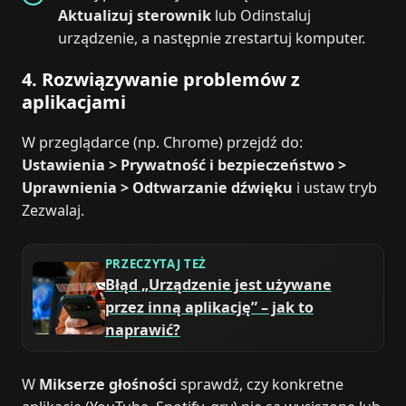
Aktualizuj sterownik
lub Odinstaluj
urządzenie, a następnie zrestartuj komputer.
4. Rozwiązywanie problemów z
aplikacjami
W przeglądarce (np. Chrome) przejdź do:
Ustawienia > Prywatność i bezpieczeństwo >
Uprawnienia > Odtwarzanie dźwięku
i ustaw tryb
Zezwalaj.
PRZECZYTAJ TEŻ
Błąd „Urządzenie jest używane
przez inną aplikację” – jak to
naprawić?
W
Mikserze głośności
sprawdź, czy konkretne