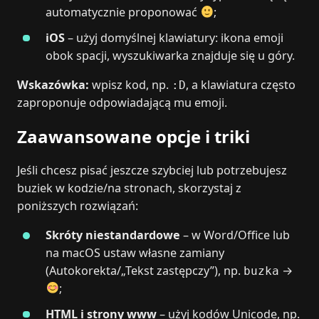
automatycznie proponować
;
iOS
– użyj domyślnej klawiatury: ikona emoji
obok spacji, wyszukiwarka znajduje się u góry.
Wskazówka:
wpisz kod, np.
, a klawiatura często
:D
zaproponuje odpowiadającą mu emoji.
Zaawansowane opcje i triki
Jeśli chcesz pisać jeszcze szybciej lub potrzebujesz
buziek w kodzie/na stronach, skorzystaj z
poniższych rozwiązań:
Skróty niestandardowe
– w Word/Office lub
na macOS ustaw własne zamiany
(Autokorekta/„Tekst zastępczy”), np.
→
buzka
;
HTML i strony www
– użyj kodów Unicode, np.