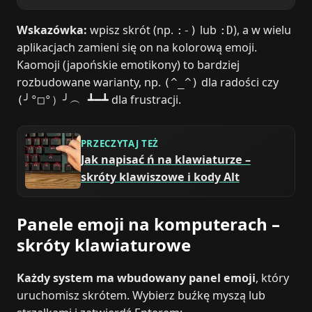
Wskazówka:
wpisz skrót (np.
lub
), a w wielu
:-)
:D
aplikacjach zamieni się on na kolorową emoji.
Kaomoji (japońskie emotikony) to bardziej
rozbudowane warianty, np.
dla radości czy
(^_^)
dla frustracji.
(╯°□°）╯︵ ┻━┻
PRZECZYTAJ TEŻ
Jak napisać ń na klawiaturze –
skróty klawiszowe i kody Alt
Panele emoji na komputerach –
skróty klawiaturowe
Każdy system ma wbudowany panel emoji
, który
uruchomisz skrótem. Wybierz buźkę myszą lub