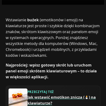
Wstawianie
buźek
(emotikonów i emoji) na
klawiaturze jest proste i szybkie dzięki kombinacjom
znaków, skrótom klawiszowym oraz panelom emoji
w systemach operacyjnych. Poniżej znajdziesz
wszystkie metody dla komputerów (Windows, Mac,
Chromebook) i urządzeń mobilnych, z przykładami
kodów i wskazówkami.
Najprościej: wpisz gotowy skrót lub uruchom
panel emoji skrótem klawiaturowym – to działa
w większości aplikacji.
PRZECZYTAJ TEŻ
Jak wstawić emotikon znicza (
) na
klawiaturze?