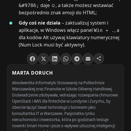
daje ☺, a także możesz wstawiać
&#9786;
bezpośrednio znak emoji do HTML;
Gdy coś nie działa
– zaktualizuj system i
aplikacje, w Windows włącz panel
, a
Win + .
dla kodów Alt używaj klawiatury numerycznej
(Num Lock musi być aktywny).
MARTA DORUCH
Absolwentka Informatyki Stosowanej na Politechnice
Warszawskiej oraz Finansów w Szkole Głównej Handlowej.
Doświadczenie zdobywała, wdrażając rozwiązania chmurowe
OpenStack i AWS dla fintechów w Londynie i Zurychu, by
obecnie łączyć świat technologii z biznesem jako
konsultantka IT w Warszawie. Pasjonatka rynku
nieruchomości i inwestorka, która po godzinach testuje
nowinki Smart Home i pisze o wpływie sztucznej inteligencji