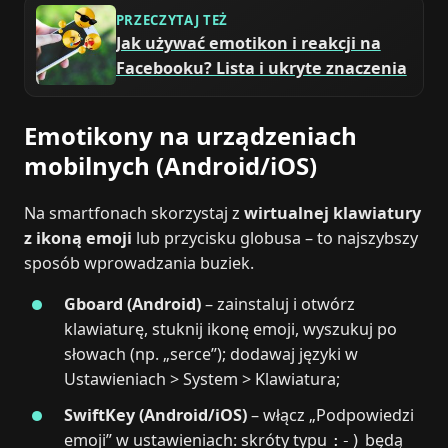
PRZECZYTAJ TEŻ
Jak używać emotikon i reakcji na
Facebooku? Lista i ukryte znaczenia
Emotikony na urządzeniach
mobilnych (Android/iOS)
Na smartfonach skorzystaj z
wirtualnej klawiatury
z ikoną emoji
lub przycisku globusa – to najszybszy
sposób wprowadzania buziek.
Gboard (Android)
– zainstaluj i otwórz
klawiaturę, stuknij ikonę emoji, wyszukuj po
słowach (np. „serce”); dodawaj języki w
Ustawieniach > System > Klawiatura;
SwiftKey (Android/iOS)
– włącz „Podpowiedzi
emoji” w ustawieniach: skróty typu
będą
:-)