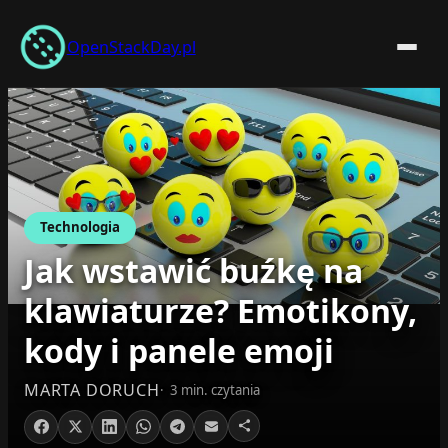
Przejdź
do
OpenStackDay.pl
treści
Technologia
Jak wstawić buźkę na
klawiaturze? Emotikony,
kody i panele emoji
MARTA DORUCH
3 min. czytania