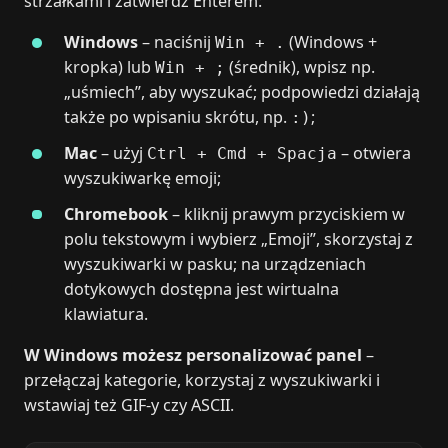
strzałkami i zatwierdź Enterem:
Windows
– naciśnij
(Windows +
Win + .
kropka) lub
(średnik), wpisz np.
Win + ;
„uśmiech”, aby wyszukać; podpowiedzi działają
także po wpisaniu skrótu, np.
;
:)
Mac
– użyj
– otwiera
Ctrl + Cmd + Spacja
wyszukiwarkę emoji;
Chromebook
– kliknij prawym przyciskiem w
polu tekstowym i wybierz „Emoji”, skorzystaj z
wyszukiwarki w pasku; na urządzeniach
dotykowych dostępna jest wirtualna
klawiatura.
W Windows możesz personalizować panel
–
przełączaj kategorie, korzystaj z wyszukiwarki i
wstawiaj też GIF-y czy ASCII.