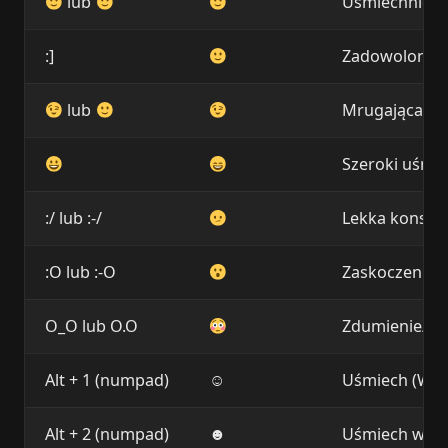
lub
Uśmiechnięta 
:]
Zadowolona t
lub
Mrugająca twa
Szeroki uśmie
:/ lub :-/
Lekka konster
:O lub :-O
Zaskoczenie (
O_O lub O.O
Zdumienie/za
Alt + 1 (numpad)
☺
Uśmiech (Wind
Alt + 2 (numpad)
☻
Uśmiech wypeł