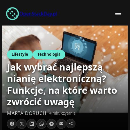
Przejdź
do
OpenStackDay.pl
treści
Lifestyle
Technologia
Jak wybrać najlepszą
nianię elektroniczną?
Funkcje, na które warto
zwrócić uwagę
MARTA DORUCH
4 min. czytania