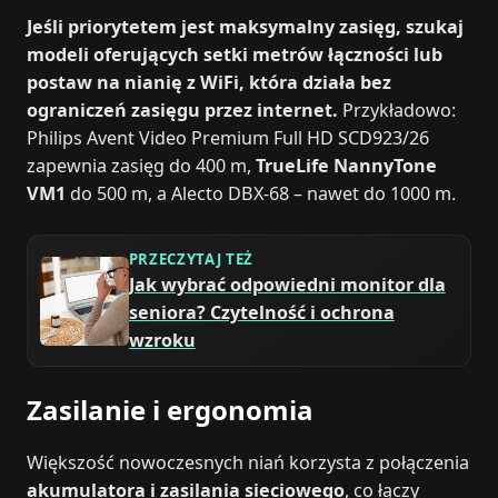
Jeśli priorytetem jest maksymalny zasięg, szukaj
modeli oferujących setki metrów łączności lub
postaw na nianię z WiFi, która działa bez
ograniczeń zasięgu przez internet.
Przykładowo:
Philips Avent Video Premium Full HD SCD923/26
zapewnia zasięg do 400 m,
TrueLife NannyTone
VM1
do 500 m, a Alecto DBX-68 – nawet do 1000 m.
PRZECZYTAJ TEŻ
Jak wybrać odpowiedni monitor dla
seniora? Czytelność i ochrona
wzroku
Zasilanie i ergonomia
Większość nowoczesnych niań korzysta z połączenia
akumulatora i zasilania sieciowego
, co łączy