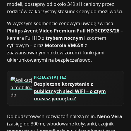
modeli, dostępny od około 349 zł i ceniony przez
rodziców za korzystny stosunek ceny do możliwości.
W wyższym segmencie cenowym uwagę zwraca
Philips Avent Video Premium Full HD SCD923/26
–
kamera Full HD z
trybem nocnym
i zoomem
cyfrowym – oraz
Motorola VM65X
z
zaawansowanym noktowizorem i funkcjami
ukierunkowanymi na bezpieczeństwo.
PRZECZYTAJ TEŻ
Bezpieczne korzystanie z
publicznych sieci WiFi – o czym
musisz pamiętać?
Do budżetowych rozwiązań należą m.in.
Neno Vera
(zasięg do 300 m, wbudowane kołysanki, czujnik
temperatury, komunikacja dwukierunkowa) oraz