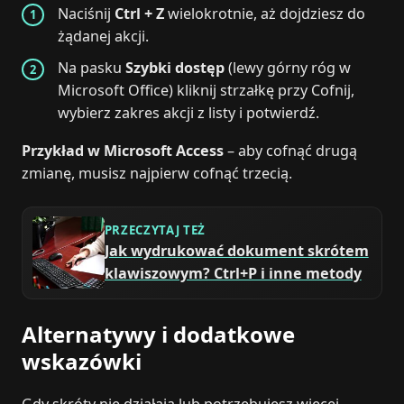
Naciśnij
Ctrl + Z
wielokrotnie, aż dojdziesz do
żądanej akcji.
Na pasku
Szybki dostęp
(lewy górny róg w
Microsoft Office) kliknij strzałkę przy Cofnij,
wybierz zakres akcji z listy i potwierdź.
Przykład w Microsoft Access
– aby cofnąć drugą
zmianę, musisz najpierw cofnąć trzecią.
PRZECZYTAJ TEŻ
Jak wydrukować dokument skrótem
klawiszowym? Ctrl+P i inne metody
Alternatywy i dodatkowe
wskazówki
Gdy skróty nie działają lub potrzebujesz więcej