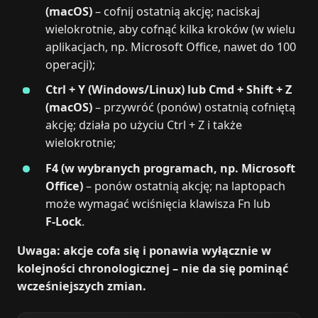
(macOS)
– cofnij ostatnią akcję; naciskaj
wielokrotnie, aby cofnąć kilka kroków (w wielu
aplikacjach, np. Microsoft Office, nawet do 100
operacji);
Ctrl + Y (Windows/Linux) lub Cmd + Shift + Z
(macOS)
– przywróć (ponów) ostatnią cofniętą
akcję; działa po użyciu Ctrl + Z i także
wielokrotnie;
F4 (w wybranych programach, np. Microsoft
Office)
– ponów ostatnią akcję; na laptopach
może wymagać wciśnięcia klawisza Fn lub
F‑Lock
.
Uwaga: akcje cofa się i ponawia wyłącznie w
kolejności chronologicznej – nie da się pominąć
wcześniejszych zmian.