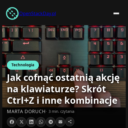
Przejdź
do
OpenStackDay.pl
treści
Technologia
Jak cofnąć ostatnią akcję
na klawiaturze? Skrót
Ctrl+Z i inne kombinacje
MARTA DORUCH
3 min. czytania