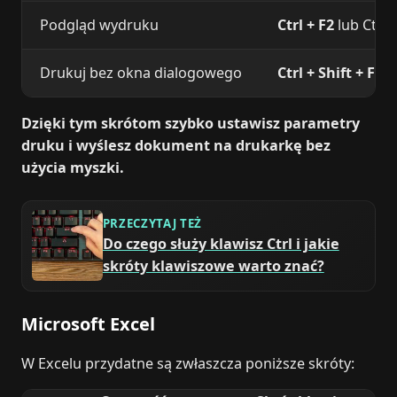
Podgląd wydruku
Ctrl + F2
lub Ctrl +
Drukuj bez okna dialogowego
Ctrl + Shift + F12
Dzięki tym skrótom szybko ustawisz parametry
druku i wyślesz dokument na drukarkę bez
użycia myszki.
PRZECZYTAJ TEŻ
Do czego służy klawisz Ctrl i jakie
skróty klawiszowe warto znać?
Microsoft Excel
W Excelu przydatne są zwłaszcza poniższe skróty: