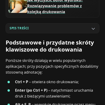
Jak wyczyścić bufor wydruku?
Rozwiązywanie problemów z
kolejką drukowania
SPIS TREŚCI
Podstawowe i przydatne skróty
klawiszowe do drukowania
Poniższe skróty działają w wielu popularnych
aplikacjach; przy pozycjach specyficznych dodaliśmy
stosowną adnotację:
Ctrl + P
– otwiera okno drukowania;
Enter (po Ctrl + P)
– natychmiast uruchamia
druk z bieżącymi ustawieniami;
Alt + F, P
– wywołuje drukowanie przez menu