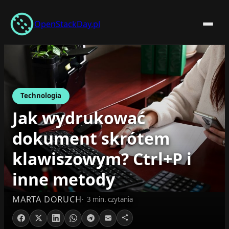
Przejdź
do
OpenStackDay.pl
treści
Technologia
Jak wydrukować
dokument skrótem
klawiszowym? Ctrl+P i
inne metody
MARTA DORUCH
3 min. czytania