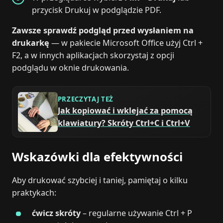
przycisk Drukuj w podglądzie PDF.
Zawsze sprawdź podgląd przed wysłaniem na
drukarkę
— w pakiecie Microsoft Office użyj Ctrl +
F2, a w innych aplikacjach skorzystaj z opcji
podglądu w oknie drukowania.
PRZECZYTAJ TEŻ
Jak kopiować i wklejać za pomocą
klawiatury? Skróty Ctrl+C i Ctrl+V
Wskazówki dla efektywności
Aby drukować szybciej i taniej, pamiętaj o kilku
praktykach:
ćwicz skróty
– regularne używanie Ctrl + P