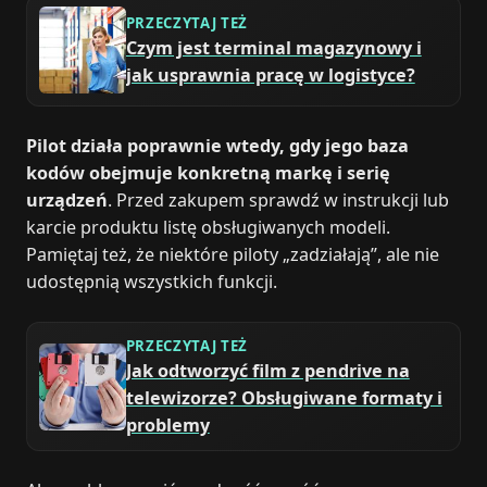
PRZECZYTAJ TEŻ
Czym jest terminal magazynowy i
jak usprawnia pracę w logistyce?
Pilot działa poprawnie wtedy, gdy jego baza
kodów obejmuje konkretną markę i serię
urządzeń
. Przed zakupem sprawdź w instrukcji lub
karcie produktu listę obsługiwanych modeli.
Pamiętaj też, że niektóre piloty „zadziałają”, ale nie
udostępnią wszystkich funkcji.
PRZECZYTAJ TEŻ
Jak odtworzyć film z pendrive na
telewizorze? Obsługiwane formaty i
problemy