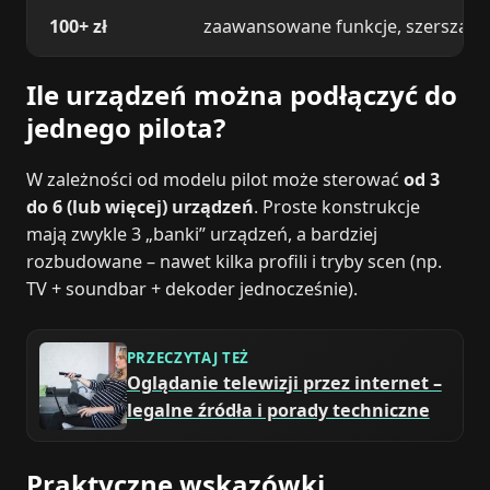
100+ zł
zaawansowane funkcje, szersza kom
Ile urządzeń można podłączyć do
jednego pilota?
W zależności od modelu pilot może sterować
od 3
do 6 (lub więcej) urządzeń
. Proste konstrukcje
mają zwykle 3 „banki” urządzeń, a bardziej
rozbudowane – nawet kilka profili i tryby scen (np.
TV + soundbar + dekoder jednocześnie).
PRZECZYTAJ TEŻ
Oglądanie telewizji przez internet –
legalne źródła i porady techniczne
Praktyczne wskazówki