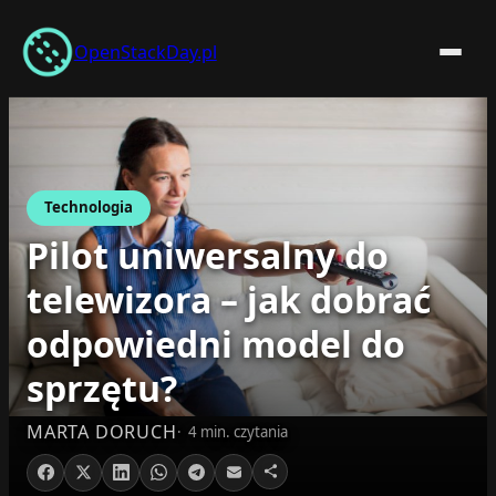
Przejdź
do
OpenStackDay.pl
treści
Technologia
Pilot uniwersalny do
telewizora – jak dobrać
odpowiedni model do
sprzętu?
MARTA DORUCH
4 min. czytania