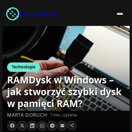
Przejdź
do
OpenStackDay.pl
treści
Technologia
RAMDysk w Windows –
jak stworzyć szybki dysk
w pamięci RAM?
MARTA DORUCH
7 min. czytania