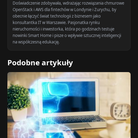
Doświadczenie zdobywała, wdrażając rozwiązania chmurowe
OpenStack i AWS dla fintechów w Londynie i Zurychu, by
obecnie łączyć świat technologii z biznesem jako
konsultantka IT w Warszawie. Pasjonatka rynku
nieruchomości i inwestorka, która po godzinach testuje
nowinki Smart Home i pisze o wpływie sztucznej inteligencji
na współczesną edukację.
Podobne artykuły