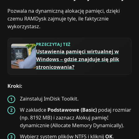
Pozwala na dynamiczną alokację pamięci, dzięki
czemu RAMDysk zajmuje tyle, ile faktycznie
wykorzystasz.
PRZECZYTAJ TEŻ
Ustawienia pamięci wirtualnej w
Windows – gdzie znajduje się plik
stronicowania?
Kroki:
Zainstaluj ImDisk Toolkit.
W zakładce
Podstawowe (Basic)
podaj rozmiar
(np. 8192 MB) i zaznacz Alokuj pamięć
dynamicznie (Allocate Memory Dynamically).
Wybierz system plików NTFS i kliknij
OK
.