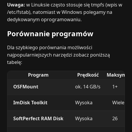
Uwaga:
w Linuksie często stosuje się tmpfs (wpis w
/etc/fstab), natomiast w Windows polegamy na
dedykowanym oprogramowaniu.
Porównanie programów
Dla szybkiego porównania możliwości
najpopularniejszych narzędzi zobacz poniższą
tabelę:
Program
Prędkość
Maksymaln
OSFMount
ok. 14 GB/s
1+
ImDisk Toolkit
Wysoka
Wiele
SoftPerfect RAM Disk
Wysoka
26