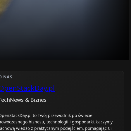
O NAS
OpenStackDay.pl
TechNews & Biznes
OpenStackDay.pl to Twój przewodnik po świecie
nowoczesnego biznesu, technologii i gospodarki. Łączymy
fachową wiedzę z praktycznym podejściem, pomagając Ci