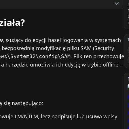
ziała?
w
, służący do edycji haseł logowania w systemach
 bezpośrednią modyfikację pliku SAM (Security
. Plik ten przechowuje
ows\System32\config\SAM
 narzędzie umożliwia ich edycję w trybie offline –
ą się następująco:
rowuje LM/NTLM, lecz nadpisuje lub usuwa wpisy