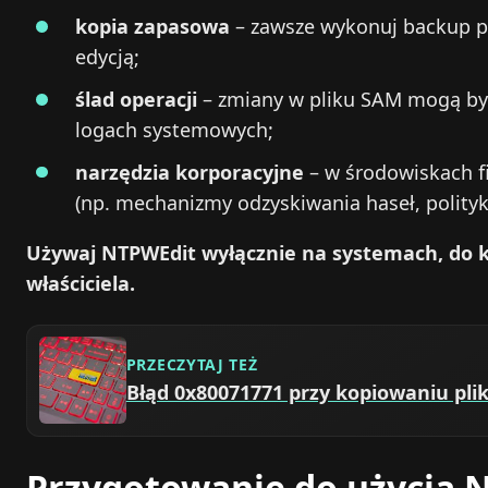
kopia zapasowa
– zawsze wykonuj backup pl
edycją;
ślad operacji
– zmiany w pliku SAM mogą b
logach systemowych;
narzędzia korporacyjne
– w środowiskach fi
(np. mechanizmy odzyskiwania haseł, polity
Używaj NTPWEdit wyłącznie na systemach, do 
właściciela.
PRZECZYTAJ TEŻ
Błąd 0x80071771 przy kopiowaniu pl
Przygotowanie do użycia N