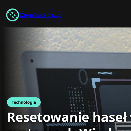
Przejdź
do
OpenStackDay.pl
treści
Technologia
Resetowanie haseł