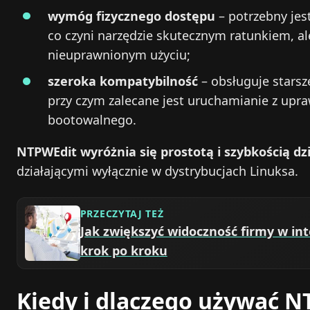
wymóg fizycznego dostępu
– potrzebny jes
co czyni narzędzie skutecznym ratunkiem, a
nieuprawnionym użyciu;
szeroka kompatybilność
– obsługuje stars
przy czym zalecane jest uruchamianie z upra
bootowalnego.
NTPWEdit wyróżnia się prostotą i szybkością dz
działającymi wyłącznie w dystrybucjach Linuksa.
PRZECZYTAJ TEŻ
Jak zwiększyć widoczność firmy w int
krok po kroku
Kiedy i dlaczego używać 