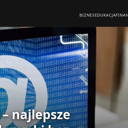
BIZNES
EDUKACJA
FINA
– najlepsze