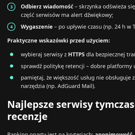
Odbierz wiadomość
– skrzynka odświeża się
część serwisów ma alert dźwiękowy;
Wygaszenie
– po upływie czasu (np. 24 h w 
Praktyczne wskazówki przed użyciem:
wybieraj serwisy z
HTTPS
dla bezpiecznej tra
sprawdź politykę retencji – dobre platformy
pamiętaj, że większość usług nie obsługuje
narzędzia (np. AdGuard Mail).
Najlepsze serwisy tymczaso
recenzje
Ranking oparty jest na kryteriach:
anonimowość
,