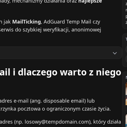
 wady, mechanizmy działania oraz
najlepsze
h jak
MailTicking
, AdGuard Temp Mail czy
erwis do szybkiej weryfikacji, anonimowej
il i dlaczego warto z niego
adres e‑mail (ang. disposable email) lub
krzynka pocztowa o ograniczonym czasie życia.
adres (np.
losowy@tempdomain.com
), który działa