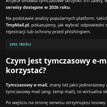
Artykuł omawia tymczasowe skrzynki: ich zalety,
serwisy dostępne w 2026 roku
.
Na podstawie analizy popularnych platform, takic
TmpMail.pl
, pokazujemy, jak wybrać odpowiedni s
rejestracji lub ochrony przed phishingiem.
SPIS TREŚCI
Czym jest tymczasowy e‑ma
korzystać?
Tymczasowy e‑mail
, znany też jako jednorazowy 
tymczasowy mail (ang. temp mail), to wirtualna s
Po wejściu na stronę serwisu otrzymujesz losowy 