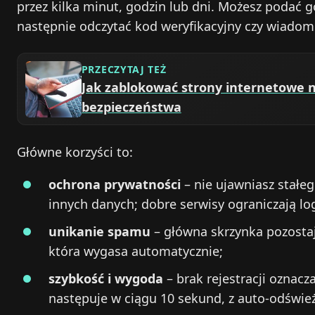
przez kilka minut, godzin lub dni. Możesz podać go
następnie odczytać kod weryfikacyjny czy wiadomo
PRZECZYTAJ TEŻ
Jak zablokować strony internetowe n
bezpieczeństwa
Główne korzyści to:
ochrona prywatności
– nie ujawniasz stałeg
innych danych; dobre serwisy ograniczają lo
unikanie spamu
– główna skrzynka pozostaj
która wygasa automatycznie;
szybkość i wygoda
– brak rejestracji oznac
następuje w ciągu 10 sekund, z auto‑odświe