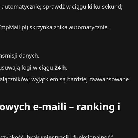
 automatycznie; sprawdź w ciągu kilku sekund;
TmpMail.pl) skrzynka znika automatycznie.
nsmisji danych,
 usuwają logi w ciągu
24 h
,
 załączników; wyjątkiem są bardziej zaawansowane
wych e‑maili – ranking i
 szybkość,
brak rejestracji
i funkcjonalność.