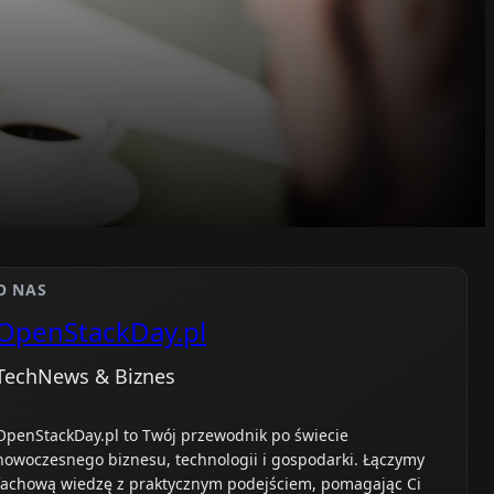
O NAS
OpenStackDay.pl
TechNews & Biznes
OpenStackDay.pl to Twój przewodnik po świecie
nowoczesnego biznesu, technologii i gospodarki. Łączymy
fachową wiedzę z praktycznym podejściem, pomagając Ci