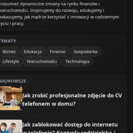
zrozumieć dynamiczne zmiany na rynku finansów i
nieruchomości. Inspirujemy do rozwoju, edukujemy i
pokazujemy, jak mądrze korzystać z innowacji w codziennym
życiu i pracy.
TEMATY
Biznes
Edukacja
Finanse
Gospodarka
Lifestyle
Nieruchomości
Technologia
NAJNOWSZE
Jak zrobić profesjonalne zdjęcie do CV
telefonem w domu?
Jak zablokować dostęp do internetu
w telefonie? Kontrola rodzicielska i